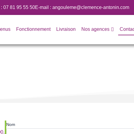
 :
07 81 95 55 50
E-mail :
angouleme@clemence-antonin.com
Nos agences
enus
Fonctionnement
Livraison
Contac
Nom
00.